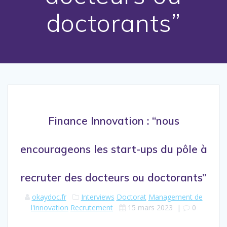
doctorants”
Finance Innovation : “nous
encourageons les start-ups du pôle à
recruter des docteurs ou doctorants”
okaydoc.fr
Interviews
Doctorat
Management de
l'innovation
Recrutement
15 mars 2023
|
0