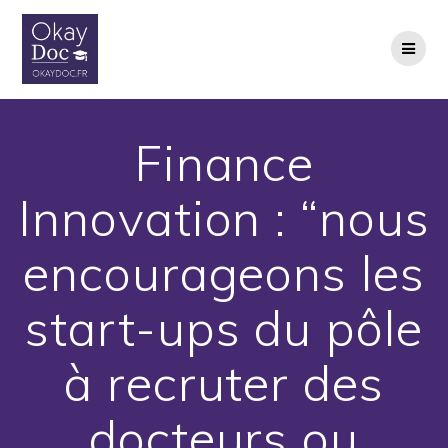
Skip
to
content
Finance
Innovation : “nous
encourageons les
start-ups du pôle
à recruter des
docteurs ou