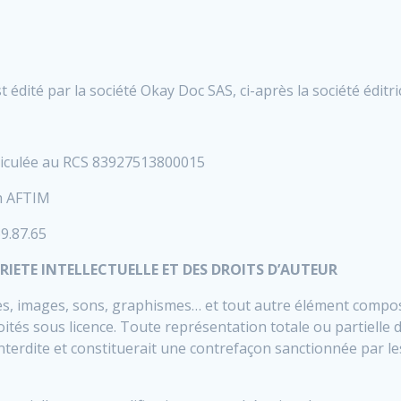
st édité par la société Okay Doc SAS, ci-après la société éditric
triculée au RCS 83927513800015
th AFTIM
69.87.65
RIETE INTELLECTUELLE ET DES DROITS D’AUTEUR
xtes, images, sons, graphismes… et tout autre élément composa
oités sous licence. Toute représentation totale ou partielle 
 interdite et constituerait une contrefaçon sanctionnée par les