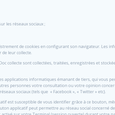
sur les réseaux sociaux ;
strement de cookies en configurant son navigateur. Les info
de leur collecte.
 collecte sont collectées, traitées, enregistrées et stockée
des applications informatiques émanant de tiers, qui vous p
autres personnes votre consultation ou votre opinion concer
 réseaux sociaux (tels que « Facebook », « Twitter » etc).
atif est susceptible de vous identifier grâce à ce bouton, mê
outon applicatif peut permettre au réseau social concerné de s
activé sur votre Terminal (session ouverte) durant votre nav