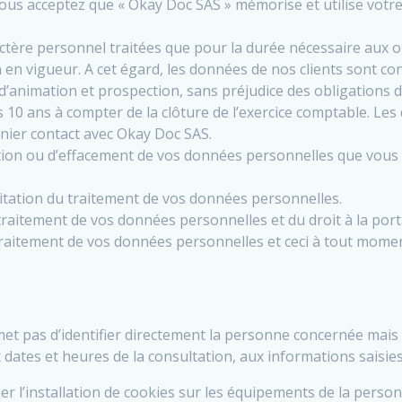
, vous acceptez que « Okay Doc SAS » mémorise et utilise vot
ère personnel traitées que pour la durée nécessaire aux opé
n en vigueur. A cet égard, les données de nos clients sont c
d’animation et prospection, sans préjudice des obligations d
s 10 ans à compter de la clôture de l’exercice comptable. L
nier contact avec Okay Doc SAS.
fication ou d’effacement de vos données personnelles que v
itation du traitement de vos données personnelles.
raitement de vos données personnelles et du droit à la port
aitement de vos données personnelles et ceci à tout momen
rmet pas d’identifier directement la personne concernée mai
dates et heures de la consultation, aux informations saisies
îner l’installation de cookies sur les équipements de la pers