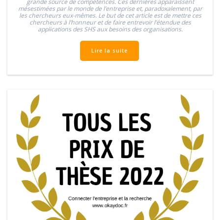
grande source de compétences. Ces dernières apparaissent
mésestimées par le monde de l’entreprise et, paradoxalement, par
les chercheurs eux-mêmes. Le but de cet article est de mettre ces
chercheurs à l’honneur et de faire entrevoir l’étendue des
applications des SHS aux besoins des organisations.
Lire la suite