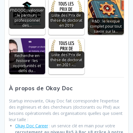
b
er
e
l
s
g
PhDOOC : valoriser
o
dI
A
er
le parcours
Liste des Prix de
professionnel
thèse de doctorat
R&D : le lexique
o
n
p
des…
en 2019
complet pour tout
savoir sur la…
k
p
Liste des Prix de
Recherche en
thèse de doctorat
histoire : les
en 2021 –…
opportunités et
défis du…
À propos de Okay Doc
Startup innovante, Okay Doc fait correspondre l’expertise
des ingénieurs et des chercheurs (doctorants ou Phd) aux
besoins opérationnels des organisations quelles que soient
leur taille :
Okay Doc Career
: un service clé en main pour votre
recrutement au niveau B+5 à Bac +8 grâce à notre