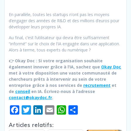
En parallèle, toutes les startups n’ont pas les moyens
d’engager des années de R&D et des millions d’euros pour
développer leurs propres IA.
Au final, c’est l’utilisateur qui devra être suffisamment
“informé” sur le choix de l’IA engagée dans une application.
Alors à terme, tous experts du numérique ?
👉 Okay Doc : Si votre organisation souhaite
également innover grâce à l’IA, sachez que
Okay Doc
met à votre disposition une vaste communauté de
chercheurs prêts à intervenir au sein de votre
entreprise grâce à nos services de
recrutement
et
de
conseil
en IA. Écrivez-nous à l’adresse
contact@okaydoc.fr
.
F
T
Li
E
W
P
ac
w
n
m
h
ar
Articles relatifs:
e
itt
k
ai
at
ta