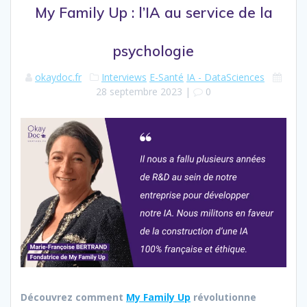
My Family Up : l’IA au service de la
psychologie
okaydoc.fr
Interviews
E-Santé
IA - DataSciences
28 septembre 2023
|
0
Découvrez comment
My Family Up
révolutionne