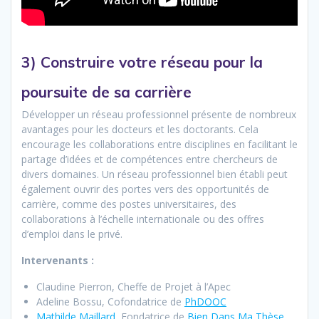
3) Construire votre réseau pour la
poursuite de sa carrière
Développer un réseau professionnel présente de nombreux
avantages pour les docteurs et les doctorants. Cela
encourage les collaborations entre disciplines en facilitant le
partage d’idées et de compétences entre chercheurs de
divers domaines. Un réseau professionnel bien établi peut
également ouvrir des portes vers des opportunités de
carrière, comme des postes universitaires, des
collaborations à l’échelle internationale ou des offres
d’emploi dans le privé.
Intervenants :
Claudine Pierron, Cheffe de Projet à l’Apec
Adeline Bossu, Cofondatrice de
PhDOOC
Mathilde Maillard
, Fondatrice de
Bien Dans Ma Thèse