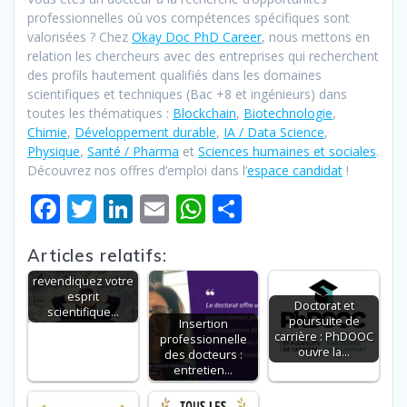
professionnelles où vos compétences spécifiques sont
valorisées ? Chez
Okay Doc PhD Career
, nous mettons en
relation les chercheurs avec des entreprises qui recherchent
des profils hautement qualifiés dans les domaines
scientifiques et techniques (Bac +8 et ingénieurs) dans
toutes les thématiques :
Blockchain
,
Biotechnologie
,
Chimie
,
Développement durable
,
IA / Data Science
,
Physique
,
Santé / Pharma
et
Sciences humaines et sociales
.
Découvrez nos offres d’emploi dans l’
espace candidat
!
F
T
Li
E
W
P
ac
w
n
m
h
ar
Articles relatifs:
e
itt
k
ai
at
ta
Doctorat :
revendiquez votre
b
er
e
l
s
g
esprit
Doctorat et
scientifique…
o
dI
A
er
poursuite de
Insertion
carrière : PhDOOC
professionnelle
o
n
p
ouvre la…
des docteurs :
entretien…
k
p