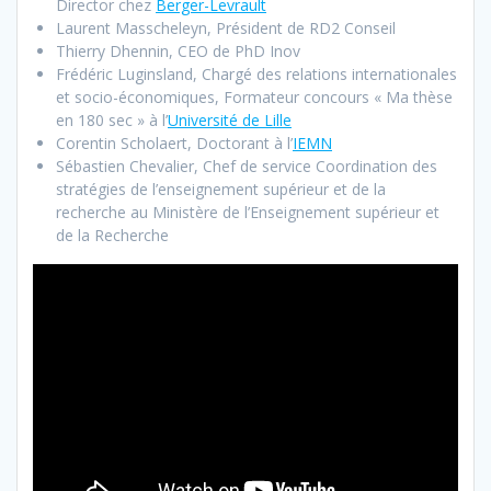
Director chez
Berger-Levrault
Laurent Masscheleyn, Président de RD2 Conseil
Thierry Dhennin, CEO de PhD Inov
Frédéric Luginsland, Chargé des relations internationales
et socio-économiques, Formateur concours « Ma thèse
en 180 sec » à l’
Université de Lille
Corentin Scholaert, Doctorant à l’
IEMN
Sébastien Chevalier, Chef de service Coordination des
stratégies de l’enseignement supérieur et de la
recherche au Ministère de l’Enseignement supérieur et
de la Recherche