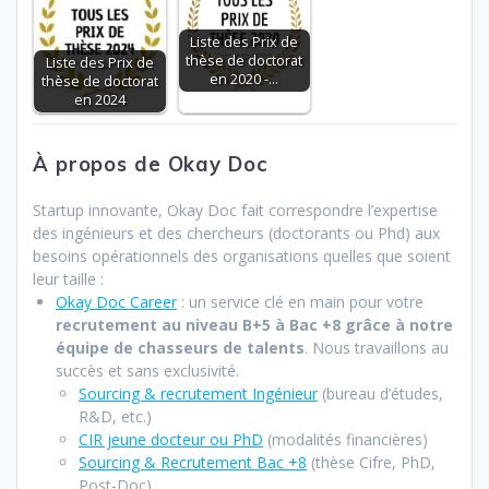
Liste des Prix de
thèse de doctorat
Liste des Prix de
en 2020 -…
thèse de doctorat
en 2024
À propos de Okay Doc
Startup innovante, Okay Doc fait correspondre l’expertise
des ingénieurs et des chercheurs (doctorants ou Phd) aux
besoins opérationnels des organisations quelles que soient
leur taille :
Okay Doc Career
: un service clé en main pour votre
recrutement au niveau B+5 à Bac +8 grâce à notre
équipe de chasseurs de talents
. Nous travaillons au
succès et sans exclusivité.
Sourcing & recrutement Ingénieur
(bureau d’études,
R&D, etc.)
CIR jeune docteur ou PhD
(modalités financières)
Sourcing & Recrutement Bac +8
(thèse Cifre, PhD,
Post-Doc)