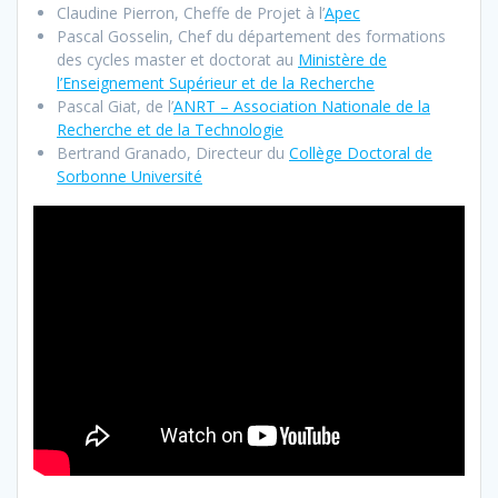
Claudine Pierron, Cheffe de Projet à l’
Apec
Pascal Gosselin, Chef du département des formations
des cycles master et doctorat au
Ministère de
l’Enseignement Supérieur et de la Recherche
Pascal Giat, de l’
ANRT – Association Nationale de la
Recherche et de la Technologie
Bertrand Granado, Directeur du
Collège Doctoral de
Sorbonne Université