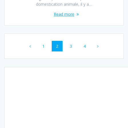
domestication animale, il y a…
Read more
Posts
Page
Page
Page
Page
1
2
3
4
navigation