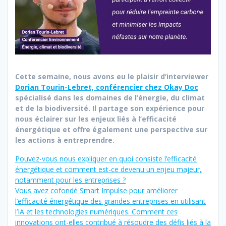
Cette semaine, nous avons eu le plaisir d’interviewer
Dorian Tourin-Lebret, conférencier chez Okay Doc
spécialisé dans les domaines de l’énergie, du climat
et de la biodiversité. Il partage son expérience pour
nous éclairer sur les enjeux liés à l’efficacité
énergétique et offre également une perspective sur
les actions à entreprendre.
Pouvez-vous nous expliquer en quoi consiste l’efficacité
énergétique et comment est-ce devenu un enjeu majeur,
notamment pour les entreprises ?
Vous avez cofondé Smart Impulse pour améliorer
l’efficacité énergétique des grandes entreprises en utilisant
l’IA et les technologies numériques. Comment ces
innovations ont-elles contribué à résoudre des défis liés à la