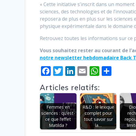
« Cette initiative s’inscrit dans un moment
sciences, des technologies et de l’innovati
reposera de plus en plus sur les sciences 
physique expérimentale dans le domaine de
Retrouvez toutes les informations sur ce pr
Vous souhaitez rester au courant de l’a
notre newsletter hebdomadaire Back T
F
T
Li
E
W
P
ac
w
n
m
h
ar
Articles relatifs:
e
itt
k
ai
at
ta
b
er
e
l
s
g
o
dI
A
er
Femmes en
R&D : le lexique
Dio
sciences : qu’est-
complet pour
rech
o
n
p
ce que l’effet
tout savoir sur
repou
Matilda ?
la…
limi
k
p