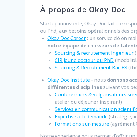
À propos de Okay Doc
Startup innovante, Okay Doc fait correspo
ou Phd) aux besoins opérationnels des orga
Okay Doc Career
: un service clé en ma
notre équipe de chasseurs de talent
Sourcing & recrutement Ingénieur
(
CIR jeune docteur ou PhD
(modalités
Sourcing & Recrutement Bac +8
(thè
Okay Doc Institute
- nous
donnons acc
différentes disciplines
suivant vos be
Conférenciers & vulgarisateurs scie
atelier ou déjeuner inspirant)
Services en communication scientif
Expertise à la demand
e
(stratégie, 
Formations sur-mesure
(agrément Q
Notre expérience nous permet d’offrir un s