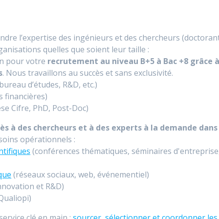
ndre l’expertise des ingénieurs et des chercheurs (doctoran
nisations quelles que soient leur taille :
in pour votre
recrutement au niveau B+5 à Bac +8 grâce 
s
. Nous travaillons au succès et sans exclusivité.
bureau d’études, R&D, etc.)
 financières)
se Cifre, PhD, Post-Doc)
ès à des chercheurs et à des experts à la demande dans
soins opérationnels :
ntifiques
(conférences thématiques, séminaires d'entreprise
ique
(réseaux sociaux, web, événementiel)
innovation et R&D)
ualiopi)
ervice clé en main :
sourcer, sélectionner et coordonner les