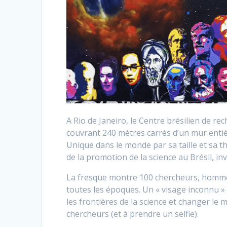
A Rio de Janeiro, le Centre brésilien de re
couvrant 240 mètres carrés d’un mur entiè
Unique dans le monde par sa taille et sa th
de la promotion de la science au Brésil, in
La fresque montre 100 chercheurs, hommes 
toutes les époques. Un « visage inconnu » 
les frontières de la science et changer le
chercheurs (et à prendre un selfie).