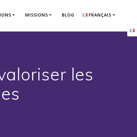
IONS
MISSIONS
BLOG
FRANÇAIS
Français
English
valoriser les
ues