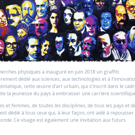
cherches physiques a inauguré en juin 2018 un graffiti
rement dédié aux sciences, aux technologies et à l’innovatio
ématique, cette œuvre d’art urbain, qui s’inscrit dans le cadr
vite la jeunesse du pays à embrasser une carrière scientifique
et femmes, de toutes les disciplines, de tous les pays et d
est dédié à tous ceux qui, à leur façon, ont aidé à repousser
 monde. Ce visage est également une invitation aux futurs