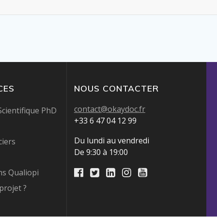
CES
NOUS CONTACTER
contact@okaydoc.fr
cientifique PhD
+33 6 47 04 12 99
Du lundi au vendredi
iers
De 9:30 à 19:00
s Qualiopi
projet ?