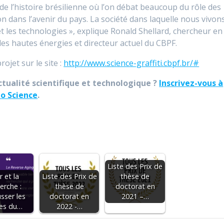
 de l’histoire brésilienne où l’on débat beaucoup du rôle des
on dans l’avenir du pays. La société dans laquelle nous vivon
et les technologies », explique Ronald Shellard, chercheur en
s hautes énergies et directeur actuel du CBPF.
ojet sur le site :
http://www.science-graffiti.cbpf.br/#
ctualité scientifique et technologique ?
Inscrivez-vous à
o Science
.
Liste des Prix de
r et la
Liste des Prix de
thèse de
erche :
thèse de
doctorat en
sser les
doctorat en
2021 –…
tes du…
2022 -…