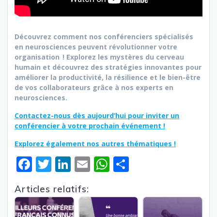
Découvrez comment nos conférenciers spécialisés
en neurosciences peuvent révolutionner votre
organisation ! Explorez les mystères du cerveau
humain et découvrez des stratégies innovantes pour
améliorer la productivité, la résilience et le bien-être
de vos collaborateurs grâce à nos experts en
neurosciences.
Contactez-nous dès aujourd’hui pour inviter un
conférencier à votre prochain événement
!
Explorez également nos autres thématiques
!
F
T
Li
E
W
P
ac
w
n
m
h
ar
Articles relatifs:
e
itt
k
ai
at
ta
b
er
e
l
s
g