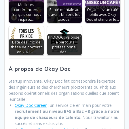
o
dI
A
er
Meilleurs
conférenciers
Santé mentale au
Organisez un café
o
n
p
français connus :
travail : brisons les
philo avec Okay
inspirez…
tabous !
Doc et stimuler le…
k
p
PhDOOC : valoriser
Liste des Prix de
le parcours
thèse de doctorat
professionnel
en 2021 –…
des…
À propos de Okay Doc
Startup innovante, Okay Doc fait correspondre l’expertise
des ingénieurs et des chercheurs (doctorants ou Phd) aux
besoins opérationnels des organisations quelles que soient
leur taille :
Okay Doc Career
: un service clé en main pour votre
recrutement au niveau B+5 à Bac +8 grâce à notre
équipe de chasseurs de talents
. Nous travaillons au
succès et sans exclusivité.