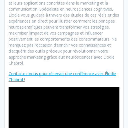
et leurs applications concrètes dans le marketing et la
communication. Spécialiste en neurosciences cognitives,
Élodie vous guidera à travers des études de cas réels et des
expériences en direct pour illustrer comment les principes
neuroscientifiques peuvent transformer vos stratégies,
maximiser l’impact de vos campagnes et influencer
positivement les comportements des consommateurs. Ne
manquez pas l’occasion d’enrichir vos connaissances et
d’acquérir des outils précieux pour révolutionner votre
approche marketing grâce aux neurosciences avec Élodie
Chabrol.
Contactez-nous pour réserver une conférence avec Élodie
Chabrol !