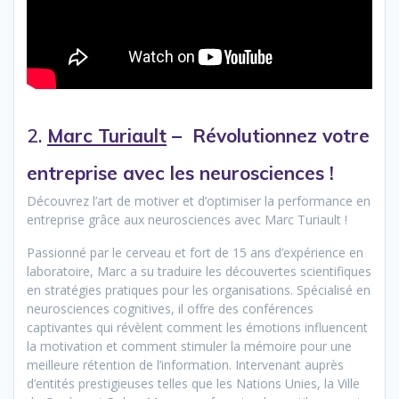
2.
Marc Turiault
– Révolutionnez votre
entreprise avec les neurosciences !
Découvrez l’art de motiver et d’optimiser la performance en
entreprise grâce aux neurosciences avec Marc Turiault !
Passionné par le cerveau et fort de 15 ans d’expérience en
laboratoire, Marc a su traduire les découvertes scientifiques
en stratégies pratiques pour les organisations. Spécialisé en
neurosciences cognitives, il offre des conférences
captivantes qui révèlent comment les émotions influencent
la motivation et comment stimuler la mémoire pour une
meilleure rétention de l’information. Intervenant auprès
d’entités prestigieuses telles que les Nations Unies, la Ville