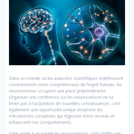
Dans un monde où les avancées scientifiques redéfinissent
constamment notre compréhension de l’esprit humain, les
neurosciences occupent une place prépondérante.
Organiser une conférence sur les neurosciences ne se
limite pas à l’acquisition de nouvelles connaissances ; c’est
également une opportunité unique d’explorer les
mécanismes complexes qui régissent notre cerveau et
influencent nos comportements.
Faire appel à un expert en neurosciences, c’est s’offrir une