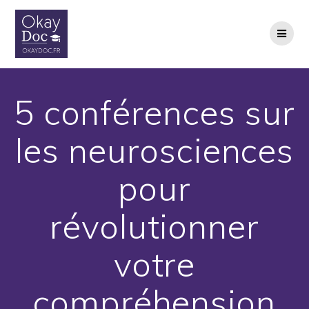
Skip
to
content
5 conférences sur
les neurosciences
pour
révolutionner
votre
compréhension