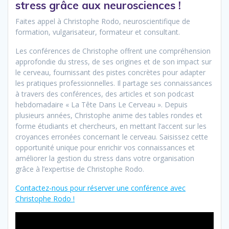
stress grâce aux neurosciences !
Faites appel à Christophe Rodo, neuroscientifique de
formation, vulgarisateur, formateur et consultant.
Les conférences de Christophe offrent une compréhension
approfondie du stress, de ses origines et de son impact sur
le cerveau, fournissant des pistes concrètes pour adapter
les pratiques professionnelles. Il partage ses connaissances
à travers des conférences, des articles et son podcast
hebdomadaire « La Tête Dans Le Cerveau ». Depuis
plusieurs années, Christophe anime des tables rondes et
forme étudiants et chercheurs, en mettant l’accent sur les
croyances erronées concernant le cerveau. Saisissez cette
opportunité unique pour enrichir vos connaissances et
améliorer la gestion du stress dans votre organisation
grâce à l’expertise de Christophe Rodo.
Contactez-nous pour réserver une conférence avec
Christophe Rodo !