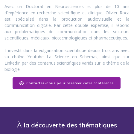
Avec un Doctorat en Neurosciences et plus de 10 ans
d’expérience en recherche scientifique et clinique, Olivier Roca
est spécialisé dans la production audiovisuelle et la
communication digitale. Par cette double expertise, il répond
aux problématiques de communication dans les secteurs
scientifiques, médicaux, biotechnologiques et pharmaceutiques.
Il investit dans la vulgarisation scientifique depuis trois ans avec
sa chaîne Youtube La Science en Schémas, ainsi que sur
LinkedIn par des contenus scientifiques variés sur le thème de la
biologie.
Contactez-nous pour réserver votre conférence
À la découverte des thématiques