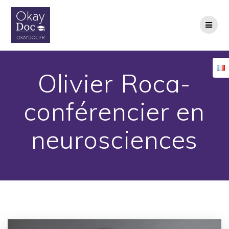
Skip
to
content
Olivier Roca-
conférencier en
neurosciences