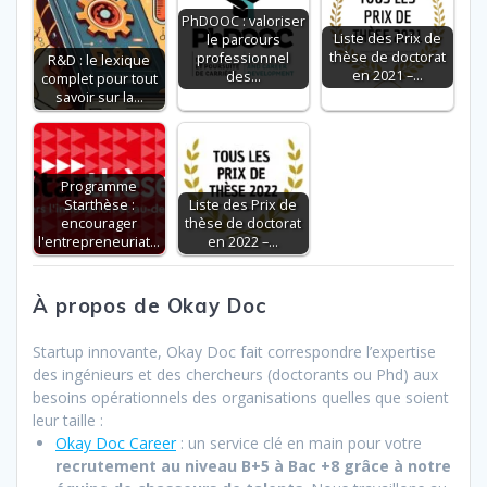
b
er
e
l
s
g
PhDOOC : valoriser
o
dI
A
er
Liste des Prix de
le parcours
thèse de doctorat
professionnel
R&D : le lexique
o
n
p
en 2021 –…
des…
complet pour tout
savoir sur la…
k
p
Programme
Starthèse :
Liste des Prix de
encourager
thèse de doctorat
l'entrepreneuriat…
en 2022 –…
À propos de Okay Doc
Startup innovante, Okay Doc fait correspondre l’expertise
des ingénieurs et des chercheurs (doctorants ou Phd) aux
besoins opérationnels des organisations quelles que soient
leur taille :
Okay Doc Career
: un service clé en main pour votre
recrutement au niveau B+5 à Bac +8 grâce à notre