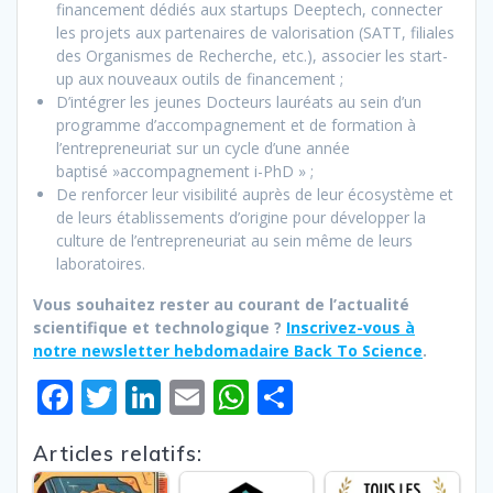
financement dédiés aux startups Deeptech, connecter
les projets aux partenaires de valorisation (SATT, filiales
des Organismes de Recherche, etc.), associer les start-
up aux nouveaux outils de financement ;
D’intégrer les jeunes Docteurs lauréats au sein d’un
programme d’accompagnement et de formation à
l’entrepreneuriat sur un cycle d’une année
baptisé »accompagnement i-PhD » ;
De renforcer leur visibilité auprès de leur écosystème et
de leurs établissements d’origine pour développer la
culture de l’entrepreneuriat au sein même de leurs
laboratoires.
Vous souhaitez rester au courant de l’actualité
scientifique et technologique ?
Inscrivez-vous à
notre newsletter hebdomadaire Back To Science
.
F
T
Li
E
W
P
ac
w
n
m
h
ar
Articles relatifs:
e
itt
k
ai
at
ta