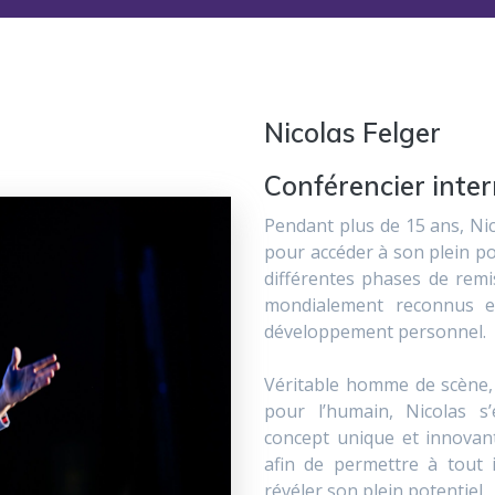
Nicolas Felger
Conférencier inter
Pendant plus de 15 ans, Nic
pour accéder à son plein po
différentes phases de remi
mondialement reconnus e
développement personnel.
Véritable homme de scène, 
pour l’humain, Nicolas 
concept unique et innovant
afin de permettre à tout 
révéler son plein potentiel.