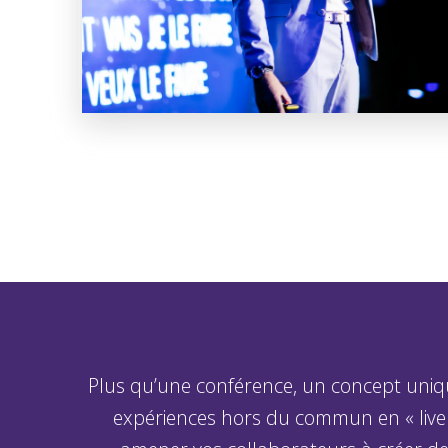
Plus qu’une conférence, un concept uniqu
expériences hors du commun en « live 