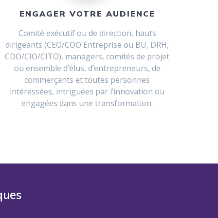
ENGAGER VOTRE AUDIENCE
Comité exécutif ou de direction, hauts
dirigeants (CEO/COO Entreprise ou BU, DRH,
CDO/CIO/CITO), managers, comités de projet
ou ensemble d’élus, d’entrepreneurs, de
commerçants et toutes personnes
intéressées, intriguées par l’innovation ou
engagées dans une transformation.
ques