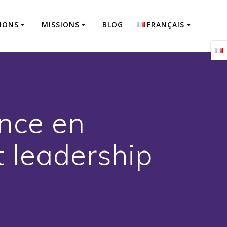
IONS
MISSIONS
BLOG
FRANÇAIS
Français
English
ence en
 leadership