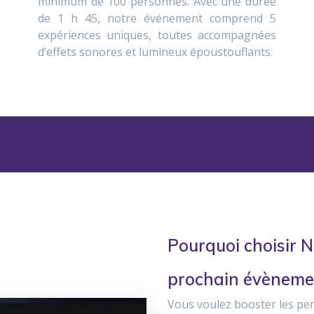
minimum de 100 personnes. Avec une durée
de 1 h 45, notre événement comprend 5
expériences uniques, toutes accompagnées
d’effets sonores et lumineux époustouflants.
Pourquoi choisir N
prochain évèneme
Vous voulez booster les per