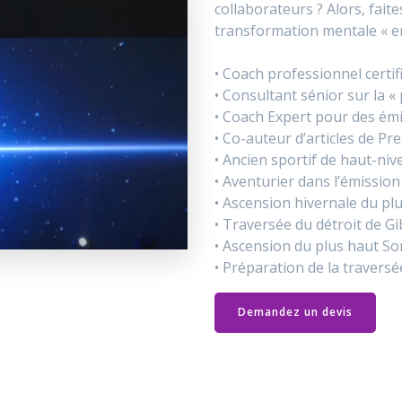
collaborateurs ? Alors, fait
transformation mentale « en
• Coach professionnel certi
• Consultant sénior sur la 
• Coach Expert pour des ém
• Co-auteur d’articles de Pr
• Ancien sportif de haut-niv
• Aventurier dans l’émissio
• Ascension hivernale du pl
• Traversée du détroit de Gi
• Ascension du plus haut S
• Préparation de la traversé
Demandez un devis