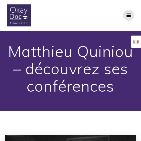
Skip
to
content
Matthieu Quiniou
– découvrez ses
conférences