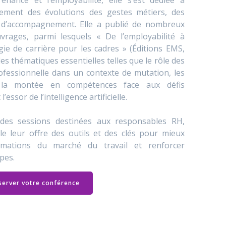
enance et l’employabilité, elle s’est dédiée à
nement des évolutions des gestes métiers, des
 d’accompagnement. Elle a publié de nombreux
ouvrages, parmi lesquels « De l’employabilité à
gie de carrière pour les cadres » (Éditions EMS,
des thématiques essentielles telles que le rôle des
rofessionnelle dans un contexte de mutation, les
t la montée en compétences face aux défis
sor de l’intelligence artificielle.
 des sessions destinées aux responsables RH,
le leur offre des outils et des clés pour mieux
rmations du marché du travail et renforcer
ipes.
server votre conférence