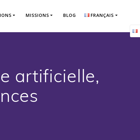
IONS
MISSIONS
BLOG
FRANÇAIS
Français
English
 artificielle,
ences