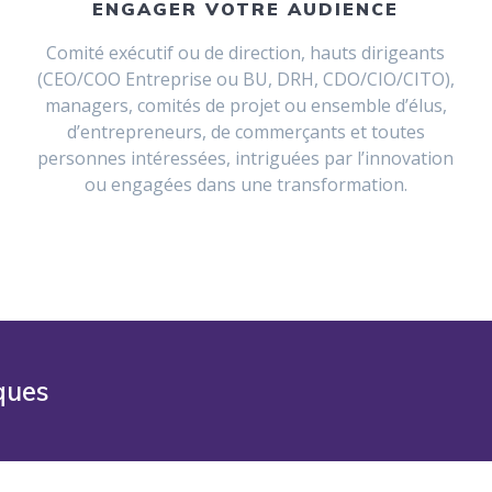
ENGAGER VOTRE AUDIENCE
Comité exécutif ou de direction, hauts dirigeants
(CEO/COO Entreprise ou BU, DRH, CDO/CIO/CITO),
managers, comités de projet ou ensemble d’élus,
d’entrepreneurs, de commerçants et toutes
personnes intéressées, intriguées par l’innovation
ou engagées dans une transformation.
ques