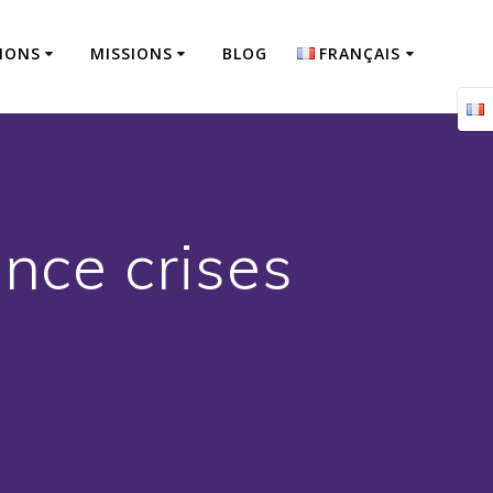
IONS
MISSIONS
BLOG
FRANÇAIS
Français
English
ence crises