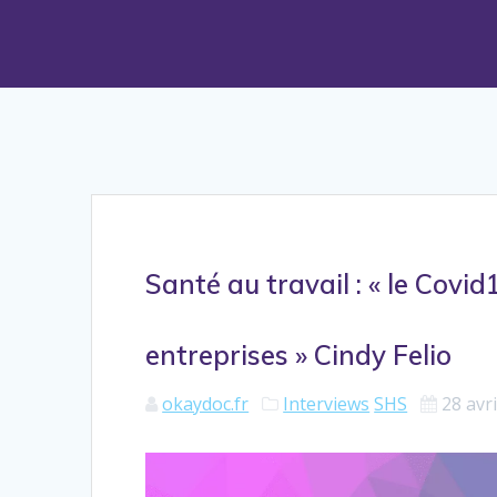
Santé au travail : « le Covi
entreprises » Cindy Felio
okaydoc.fr
Interviews
SHS
28 avr