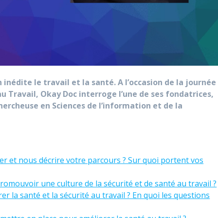
inédite le travail et la santé. A l’occasion de la journée
au Travail, Okay Doc interroge l’une de ses fondatrices,
chercheuse en Sciences de l’information et de la
r et nous décrire votre parcours ? Sur quoi portent vos
romouvoir une culture de la sécurité et de santé au travail ?
r la santé et la sécurité au travail ? En quoi les questions