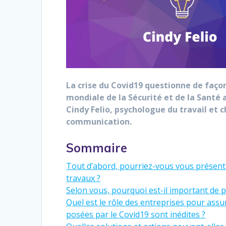
La crise du Covid19 questionne de façon 
mondiale de la Sécurité et de la Santé 
Cindy Felio, psychologue du travail et 
communication.
Sommaire
Tout d’abord, pourriez-vous vous présente
travaux ?
Selon vous, pourquoi est-il important de p
Quel est le rôle des entreprises pour assure
posées par le Covid19 sont inédites ?