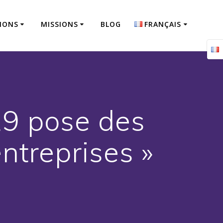
IONS
MISSIONS
BLOG
FRANÇAIS
Français
English
d19 pose des
ntreprises »