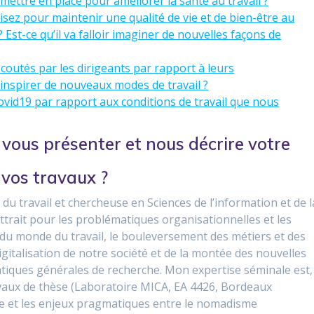
 mettre en place pour améliorer la santé au travail ?
sez pour maintenir une qualité de vie et de bien-être au
 ? Est-ce qu’il va falloir imaginer de nouvelles façons de
écoutés par les dirigeants par rapport à leurs
inspirer de nouveaux modes de travail ?
Covid19 par rapport aux conditions de travail que nous
 vous présenter et nous décrire votre
 vos travaux ?
u travail et chercheuse en Sciences de l’information et de l
ttrait pour les problématiques organisationnelles et les
du monde du travail, le bouleversement des métiers et des
digitalisation de notre société et de la montée des nouvelles
tiques générales de recherche. Mon expertise séminale est,
avaux de thèse (Laboratoire MICA, EA 4426, Bordeaux
que et les enjeux pragmatiques entre le nomadisme