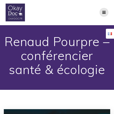
Skip
to
content
Renaud Pourpre –
conférencier
santé & écologie