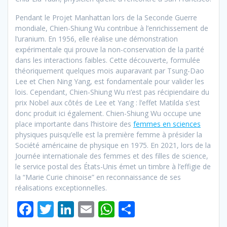
Pendant le Projet Manhattan lors de la Seconde Guerre
mondiale, Chien-Shiung Wu contribue à l’enrichissement de
l’uranium. En 1956, elle réalise une démonstration
expérimentale qui prouve la non-conservation de la parité
dans les interactions faibles. Cette découverte, formulée
théoriquement quelques mois auparavant par Tsung-Dao
Lee et Chen Ning Yang, est fondamentale pour valider les
lois. Cependant, Chien-Shiung Wu n’est pas récipiendaire du
prix Nobel aux côtés de Lee et Yang : l’effet Matilda s’est
donc produit ici également. Chien-Shiung Wu occupe une
place importante dans l’histoire des
femmes en sciences
physiques puisqu’elle est la première femme à présider la
Société américaine de physique en 1975. En 2021, lors de la
Journée internationale des femmes et des filles de science,
le service postal des États-Unis émet un timbre à l’effigie de
la “Marie Curie chinoise” en reconnaissance de ses
réalisations exceptionnelles.
F
T
Li
E
W
P
ac
w
n
m
h
ar