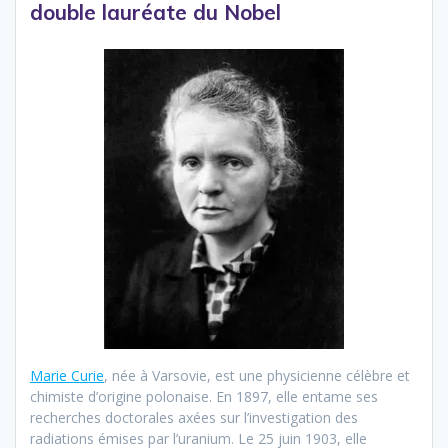
double lauréate du Nobel
Marie Curie
, née à Varsovie, est une physicienne célèbre et
chimiste d’origine polonaise. En 1897, elle entame ses
recherches doctorales axées sur l’investigation des
radiations émises par l’uranium. Le 25 juin 1903, elle