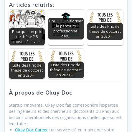
Articles relatifs:
e
itt
k
ai
at
ta
b
er
e
l
s
g
PhDOOC : valoriser
o
dI
A
er
le parcours
Liste des Prix de
professionnel
thèse de doctorat
Pourquoi un prix
o
n
p
des…
en 2020 -…
de thèse ? 8
choses à savoir
k
p
Liste des Prix de
Liste des Prix de
thèse de doctorat
thèse de doctorat
en 2021 –…
en 2020 -…
À propos de Okay Doc
Startup innovante, Okay Doc fait correspondre l’expertise
des ingénieurs et des chercheurs (doctorants ou Phd) aux
besoins opérationnels des organisations quelles que soient
leur taille :
Okay Doc Career
: un service clé en main pour votre