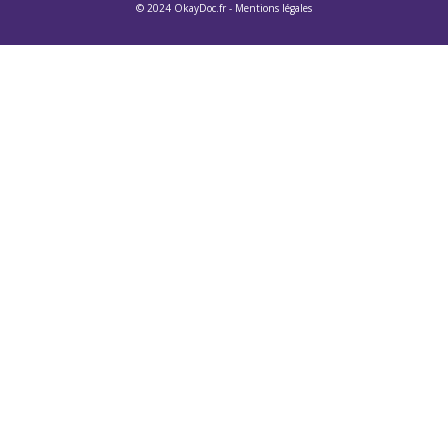
© 2024 OkayDoc.fr -
Mentions légales