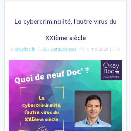
La cybercriminalité, l’autre virus du
XXIème siècle
okaydoc.fr
IA - DataSciences
15 mai 2020
|
0