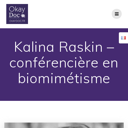
Skip
to
content
Kalina Raskin –
conférencière en
biomimétisme