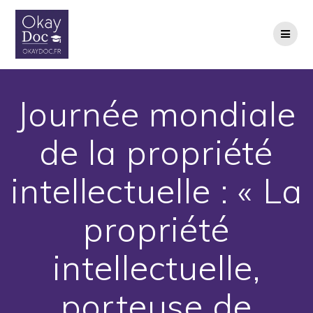
Skip
to
content
Journée mondiale
de la propriété
intellectuelle : « La
propriété
intellectuelle,
porteuse de