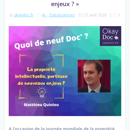
enjeux ? »
okaydoc.fr
IA - DataSciences
27 avril 2020
|
1
A l’occasion de la journée mondiale de la propriété