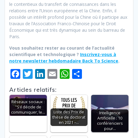
le contentieux du transfert de connaissances dans les
relations entre l’Union européenne et la Chine. Enfin, il
possède un intérêt profond pour la Chine où il participe aux
travaux de l’Association Franco-Chinoise pour le Droit
Économique qui est très dynamique au sein du barreau de
Paris.
Vous souhaitez rester au courant de l’actualité
scientifique et technologique ?
Inscrivez-vous à
notre newsletter hebdomadaire Back To Science
.
F
T
Li
E
W
P
ac
w
n
m
h
ar
Articles relatifs:
e
itt
k
ai
at
ta
b
er
e
l
s
g
Réseaux sociaux :
"S’il décide de
o
dI
A
er
Liste des Prix de
communiquer, le…
Intelligence
thèse de doctorat
Artificielle : 10
o
n
p
en 2021 –…
conférenciers
pour…
k
p