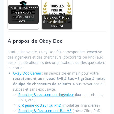
PhDOOC : valoriser
le parcours
professionnel
Liste des Prix de
des…
thèse de doctorat
en 2024
À propos de Okay Doc
Startup innovante, Okay Doc fait correspondre l’expertise
des ingénieurs et des chercheurs (doctorants ou Phd) aux
besoins opérationnels des organisations quelles que soient
leur taille :
Okay Doc Career
: un service clé en main pour votre
recrutement au niveau B+5 à Bac +8 grâce à notre
équipe de chasseurs de talents
. Nous travaillons au
succès et sans exclusivité.
Sourcing & recrutement Ingénieur
(bureau d’études,
R&D, etc.)
CIR jeune docteur ou PhD
(modalités financières)
Sourcing & Recrutement Bac +8
(thèse Cifre, PhD,