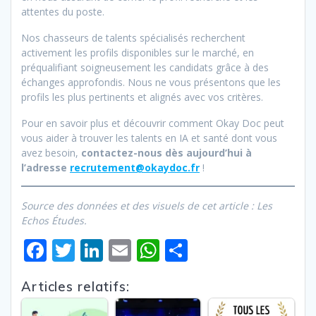
attentes du poste.
Nos chasseurs de talents spécialisés recherchent
activement les profils disponibles sur le marché, en
préqualifiant soigneusement les candidats grâce à des
échanges approfondis. Nous ne vous présentons que les
profils les plus pertinents et alignés avec vos critères.
Pour en savoir plus et découvrir comment Okay Doc peut
vous aider à trouver les talents en IA et santé dont vous
avez besoin,
contactez-nous dès aujourd’hui à
l’adresse
recrutement@okaydoc.fr
!
Source des données et des visuels de cet article : Les
Echos Études.
F
T
Li
E
W
P
ac
w
n
m
h
ar
Articles relatifs:
e
itt
k
ai
at
ta