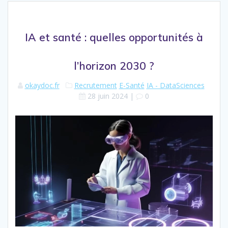
IA et santé : quelles opportunités à
l’horizon 2030 ?
okaydoc.fr
Recrutement
E-Santé
IA - DataSciences
28 juin 2024
|
0