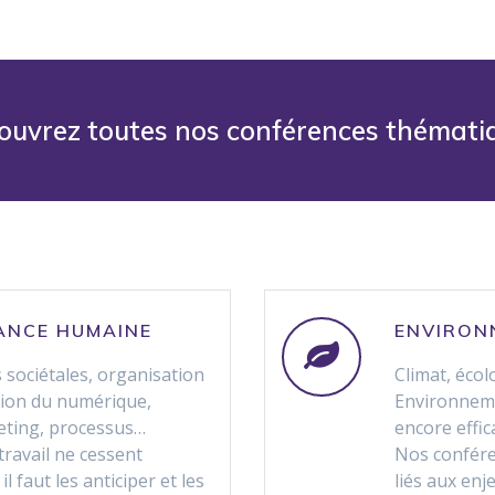
ouvrez toutes nos conférences thémati
ANCE
HUMAINE
ENVIRON
 sociétales, organisation
Climat, écol
sion du numérique,
Environneme
keting, processus…
encore effi
ravail ne cessent
Nos conféren
l faut les anticiper et les
liés aux en