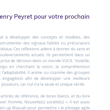
Henry Peyret pour votre prochain
uit à développer des concepts et modèles, des
nstrumenter des signaux faibles ou précurseurs
étaux. Ces réflexions aident à donner du sens et
ouleversements actuels. Ils permettent dans un
a prise de décision dans un monde VUCA : Volatile,
bigu en cherchant la vision, la compréhension
et l’adaptabilité. Il anime ou coanime des groupes
s engagé(e)s afin de développer une meilleure
usieurs, car nul n’a la seule et unique vérité.
rticles de référence, de livres blancs, et du livre
el Homme, Nouvelle(s) société(s) ». Il est aussi
tart-up Wassati pour permettre « le pilotage agile