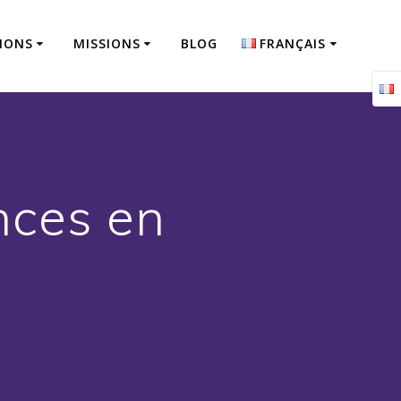
IONS
MISSIONS
BLOG
FRANÇAIS
Français
English
nces en