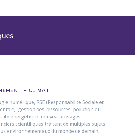
ques
NEMENT – CLIMAT
ogie numérique, RSE (Responsabilité Sociale et
ntale), gestion des ressources, pollution ou
cacité énergétique, nouveaux usages…
ciers scientifiques traitent de multiples sujets
jeux environnementaux du monde de demain.