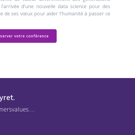
l’arrivée d’une nouvelle data science pour des
elle de ses vœux pour aider l’humanité à passer ce
server votre conférence
yret.
umersvalues….