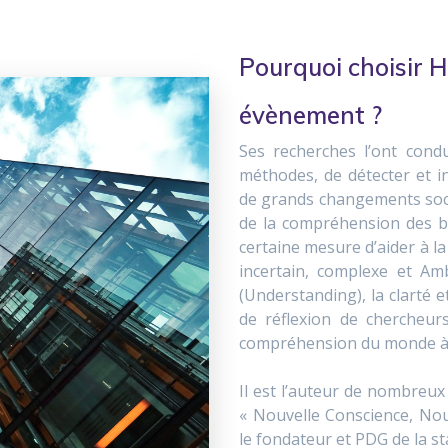
Pourquoi choisir 
évènement ?
Ses recherches l’ont cond
méthodes, de détecter et i
de grands changements soci
de la compréhension des b
certaine mesure d’aider à l
incertain, complexe et Am
(Understanding), la clarté 
de réflexion de chercheur
compréhension du monde à pl
Il est l’auteur de nombreux a
« Nouvelle Conscience, Nouv
le fondateur et PDG de la s