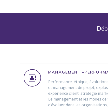
Déc
MANAGEMENT –PERFORM
Performance, éthique, évolutions
et management de projet, explo
expérience client, stratégie mar
Le management et les modes de t
d’évoluer dans les organisations, i