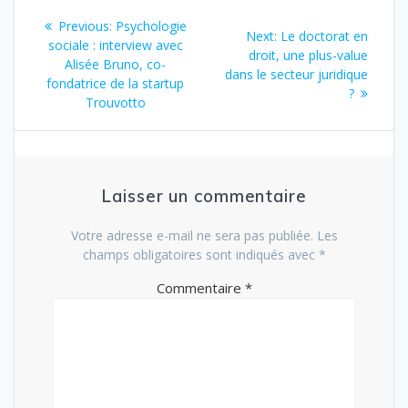
Navigation
Previous
Previous:
Psychologie
Next
Next:
Le doctorat en
post:
sociale : interview avec
de
post:
droit, une plus-value
Alisée Bruno, co-
dans le secteur juridique
fondatrice de la startup
l’article
?
Trouvotto
Laisser un commentaire
Votre adresse e-mail ne sera pas publiée.
Les
champs obligatoires sont indiqués avec
*
Commentaire
*