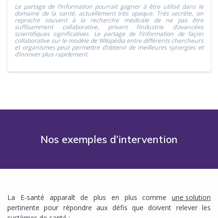
Le partage de l’information pourrait gagner à être utilisé dans le
domaine de la santé, actuellement très opaque. Très secrète, on
reproche souvent à la recherche médicale de ne pas être
suffisamment collaborative, privant l’industrie d’avancées
scientifiques significatives. Le partage de l’information de façon
collaborative sur le modèle de Wikipédia entre différents chercheurs
et organismes peut permettre d’obtenir de meilleures synergies et
d’innover plus rapidement.
Nos exemples d’intervention
La E-santé apparaît de plus en plus comme
une solution
pertinente pour répondre aux défis que doivent relever les
systèmes de santé :