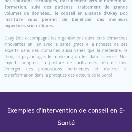
des solutions techniques, basculement vers le numérique,
formation, suivi des patients, traitement de grands
volumes de données… le conseil en E-santé d’Okay Doc
Institute vous permet de bénéficier des meilleurs
expertises scientifiques.
Okay Doc accompagne les organisations dans leurs démarches
innovantes en lien avec la santé grâce à la richesse de ses
experts dans des domaines aussi variés que la médecine, le
droit, la psychologie, le marketing ou les data sciences. Nos
experts adoptent la posture de facilitateurs afin de faire
émerger des propositions pertinentes et d’ancrer la
transformation dans la pratiques des acteurs de la Santé.
Exemples d’intervention de conseil en E-
Santé