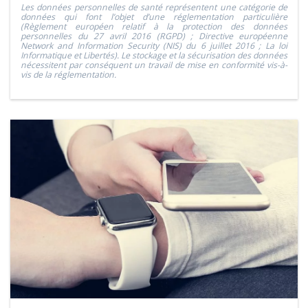
Les données personnelles de santé représentent une catégorie de
données qui font l’objet d’une réglementation particulière
(Règlement européen relatif à la protection des données
personnelles du 27 avril 2016 (RGPD) ; Directive européenne
Network and Information Security (NIS) du 6 juillet 2016 ; La loi
Informatique et Libertés). Le stockage et la sécurisation des données
nécessitent par conséquent un travail de mise en conformité vis-à-
vis de la réglementation.