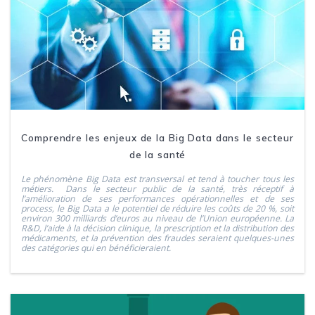
Comprendre les enjeux de la Big Data dans le secteur
de la santé
Le phénomène Big Data est transversal et tend à toucher tous les
métiers. Dans le secteur public de la santé, très réceptif à
l’amélioration de ses performances opérationnelles et de ses
process, le Big Data a le potentiel de réduire les coûts de 20 %, soit
environ 300 milliards d’euros au niveau de l’Union européenne. La
R&D, l’aide à la décision clinique, la prescription et la distribution des
médicaments, et la prévention des fraudes seraient quelques-unes
des catégories qui en bénéficieraient.