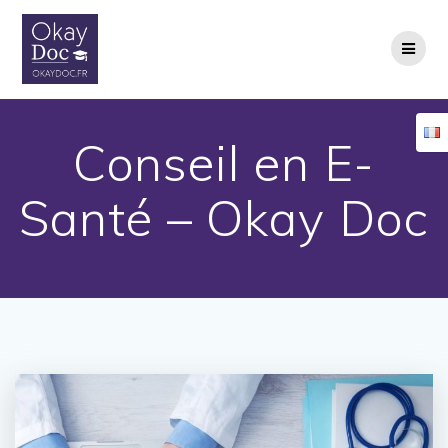
Skip
to
content
Conseil en E-
Santé – Okay Doc