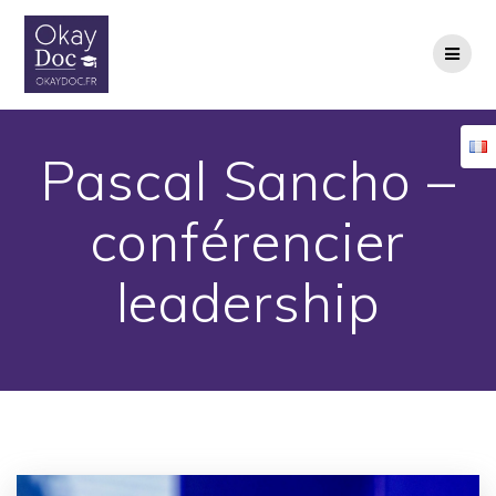
Skip
to
content
Pascal Sancho –
conférencier
leadership